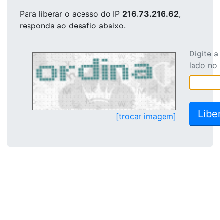
Para liberar o acesso
do IP
216.73.216.62
,
responda ao desafio abaixo.
Digite 
lado no
[trocar imagem]